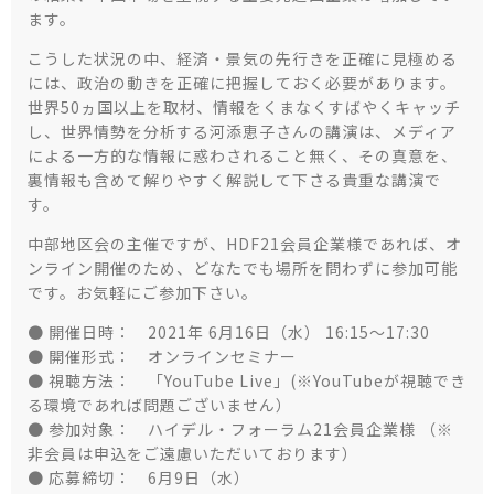
ます。
こうした状況の中、経済・景気の先行きを正確に見極める
には、政治の動きを正確に把握しておく必要があります。
世界50ヵ国以上を取材、情報をくまなくすばやくキャッチ
し、世界情勢を分析する河添恵子さんの講演は、メディア
による一方的な情報に惑わされること無く、その真意を、
裏情報も含めて解りやすく解説して下さる貴重な講演で
す。
中部地区会の主催ですが、HDF21会員企業様であれば、オ
ンライン開催のため、どなたでも場所を問わずに参加可能
です。お気軽にご参加下さい。
● 開催日時： 2021年 6月16日（水） 16:15～17:30
● 開催形式： オンラインセミナー
● 視聴方法： 「YouTube Live」(※YouTubeが視聴でき
る環境であれば問題ございません）
● 参加対象： ハイデル・フォーラム21会員企業様 （※
非会員は申込をご遠慮いただいております）
● 応募締切： 6月9日（水）