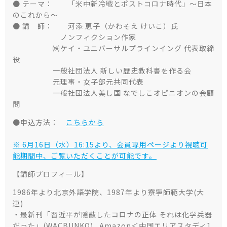
● テーマ： 「米中新冷戦とポストコロナ時代」～日本
のこれから～
● 講 師： 河添 恵子（かわそえ けいこ）氏
ノンフィクション作家
㈱ケイ・ユニバーサルプラインイング 代表取締
役
一般社団法人 新しい歴史教科書を作る会
元理事・女子部元共同代表
一般社団法人美し国 なでしこオピニオンの会顧
問
●申込方法：
こちらから
※ 6月16日（水）16:15より、会員専用ページより視聴可
能期間中、ご覧いただくことが可能です。
【講師プロフィール】
1986年より北京外語学院、1987年より寮寧師範大学(大
連)
・最新刊「習近平が隠蔽したコロナの正体 それは化学兵器
だった」(WACBUNKO) Amazon＜中国エリアスタディ1