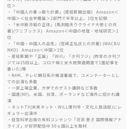
位＞
・「中国人の乗っ取り計画」(産経新聞出版) Amazon＜
中国＞＜社会学概論＞2部門で半年以上、1位を記録
・「米中新冷戦の正体」(馬渕睦夫ウクライナ大使との共
著)(ワニブックス) Amazon＜中国の地理・地域研究＞1
位
・「中国・中国人の品性」(宮崎正弘氏との共著) (WACBU
NKO) Amazon＜中国＞1位
・産経新聞や「正論」「Will」「夕刊フジ」(昨年の夕刊フ
ジでは25回以上、コロナ禍と米大統領選関連で1面記事を
書いた)等
・NHK、テレビ朝日系の報道番組で、コメンテーターとし
ての出演も多数
・一部上場企業、大学でのゲスト講師など多数
・国連(NY)、米国、台湾、ポーランドなど海外に招かれ講
演
・ネットTV(未来ネット・WiLL増刊号・文化人放送局)にレ
ギュラー出演中
・経営科学出版の有料コンテンツ「河添 恵子 国際情報アナ
ライズ」が好評配信中 50ヵ国以上を取材