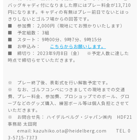
バッグキャディ付になりました際にはプレー料金が13,710
円になります。キャディの有無はプレー前日でないとはっ
きりしないとゴルフ場からの回答です。
■ 参加費：
2,000円（現地にてお預かりいたします）
■ 予定組数：
3組
■ スタート：
9時00分、9時7分、9時15分
■ お申込み：
こちらからお願いします。
■ 締切り：
2023年9月8日（金） ※予定人数に達した
時点で締切らせていただきます。
※ プレー終了後、表彰式を行い解散予定です。
※ なお、ゴルフコンペにつきましての現地までの交通
費、プレー料金、参加費、プロショップでのボール、グロ
ーブなどのグッズ購入、練習ボール等は個人負担とさせて
いただきます。
※ お問合せ先： ハイデルベルグ・ジャパン㈱内 HDF21
事務局 太田宛
email: kazuhiko.ota@heidelberg.com TEL. 0
3-5715-7373