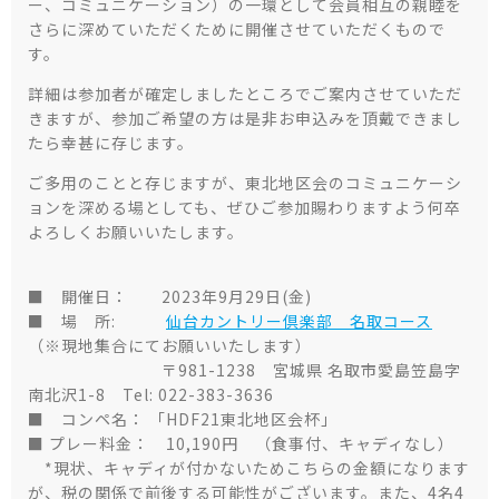
ー、コミュニケーション）の一環として会員相互の親睦を
さらに深めていただくために開催させていただくもので
す。
詳細は参加者が確定しましたところでご案内させていただ
きますが、参加ご希望の方は是非お申込みを頂戴できまし
たら幸甚に存じます。
ご多用のことと存じますが、東北地区会のコミュニケーシ
ョンを深める場としても、ぜひご参加賜わりますよう何卒
よろしくお願いいたします。
■ 開催日： 2023年9月29日(金)
■ 場 所:
仙台カントリー倶楽部　名取コース
（※現地集合にてお願いいたします）
〒981-1238 宮城県 名取市愛島笠島字
南北沢1-8 Tel: 022-383-3636
■ コンペ名：
「HDF21東北地区会杯」
■ プレー料金： 10,190円 （食事付、キャディなし）
*現状、キャディが付かないためこちらの金額になります
が、税の関係で前後する可能性がございます。また、4名4