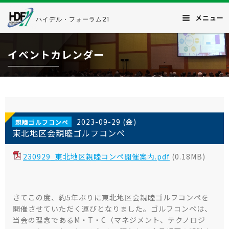
メニュー
ハイデル・フォーラム21
イベントカレンダー
2023-09-29 (金)
親睦ゴルフコンペ
東北地区会親睦ゴルフコンペ
230929_東北地区親睦コンペ開催案内.pdf
(0.18MB)
さてこの度、約5年ぶりに東北地区会親睦ゴルフコンペを
開催させていただく運びとなりました。ゴルフコンペは、
当会の理念であるM・T・C（マネジメント、テクノロジ